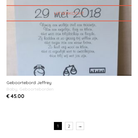
UITVERKOCHT
Geboortebord Jeffrey
Baby
,
Geboorteborden
€
45.00
1
2
→