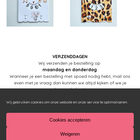
VERZENDDAGEN
Wij verzenden je bestelling op
maandag en donderdag
.
Wanneer je een bestelling met spoed nodig hebt, mail ons
even met je vraag dan kunnen we altijd kijken of we je
kunnen helpen!
Wij gebruiken cookies om onze website en onze service te optimaliseren.
Cookies accepteren
| Copyright © 2015-2023 – Babett |
0297-547082
|
info
@babett.nl
|
Met Babette
kun jij ook zo'n website
Weigeren
hebben!