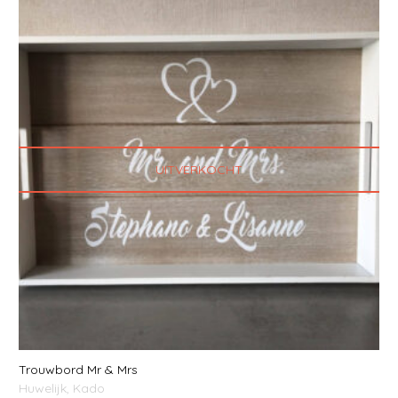
UITVERKOCHT
Trouwbord Mr & Mrs
Huwelijk
,
Kado