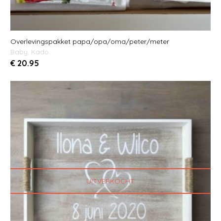
Overlevingspakket papa/opa/oma/peter/meter
Baby
,
Kado
€
20.95
UITVERKOCHT