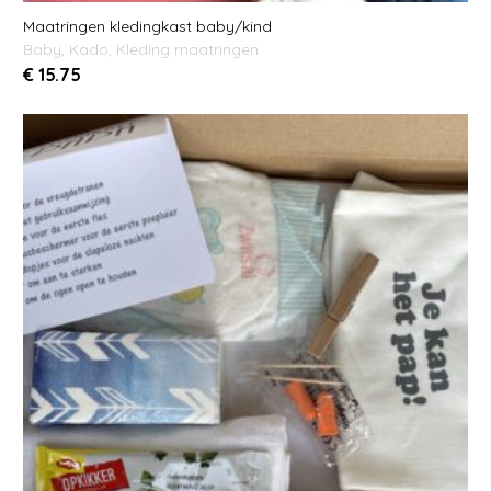
Maatringen kledingkast baby/kind
Baby
,
Kado
,
Kleding maatringen
€
15.75