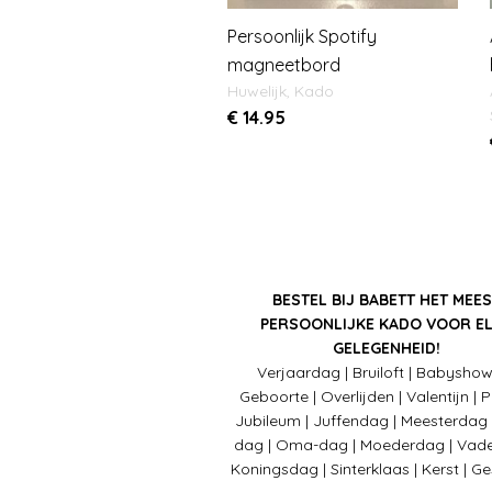
Persoonlijk Spotify
magneetbord
Huwelijk
,
Kado
€
14.95
BESTEL BIJ BABETT HET MEES
PERSOONLIJKE KADO VOOR E
GELEGENHEID!
Verjaardag | Bruiloft | Babyshow
Geboorte | Overlijden | Valentijn | 
Jubileum | Juffendag | Meesterdag
dag | Oma-dag | Moederdag | Vade
Koningsdag | Sinterklaas | Kerst | G