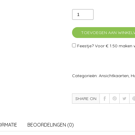
TOEVOEGEN AAN WINKE
Feestje? Voor
€ 1.50
maken wi
Categorieën:
Ansichtkaarten
,
Hu
SHARE ON
ORMATIE
BEOORDELINGEN (0)