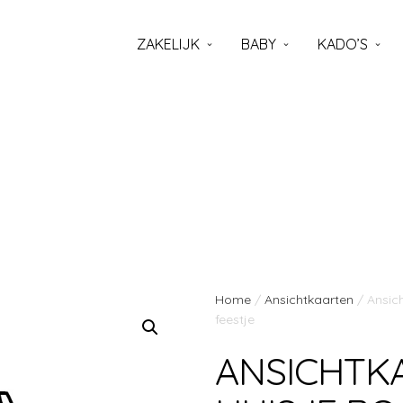
ZAKELIJK
BABY
KADO’S
Home
/
Ansichtkaarten
/ Ansic
feestje
ANSICHTK