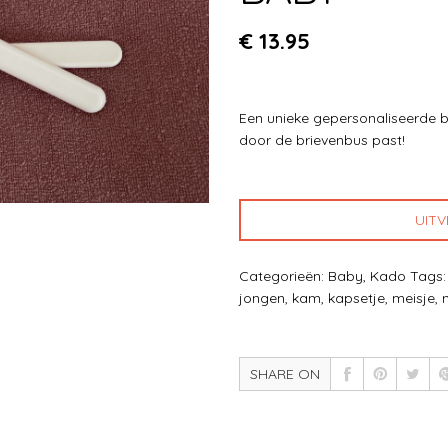
€
13.95
Een unieke gepersonaliseerde b
door de brievenbus past!
UIT
Categorieën:
Baby
,
Kado
Tags
jongen
,
kam
,
kapsetje
,
meisje
,
SHARE ON