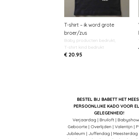
T-shirt – ik word grote
broer/zus
Baby producten bedrukt
,
T-shirt kind bedrukt
€
20.95
BESTEL BIJ BABETT HET MEES
PERSOONLIJKE KADO VOOR E
GELEGENHEID!
Verjaardag | Bruiloft | Babyshow
Geboorte | Overlijden | Valentijn | 
Jubileum | Juffendag | Meesterdag