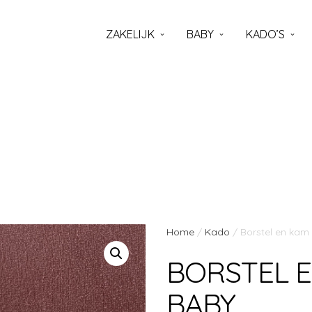
ZAKELIJK
BABY
KADO’S
Home
/
Kado
/ Borstel en kam
BORSTEL E
BABY