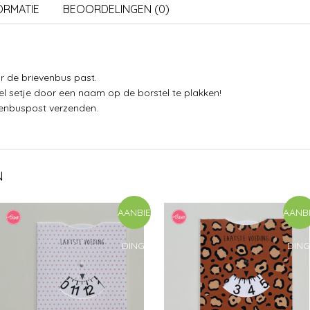
ORMATIE
BEOORDELINGEN (0)
r de brievenbus past.
el setje door een naam op de borstel te plakken!
evenbuspost verzenden.
N
AANBIE
AANB
DING!
DING