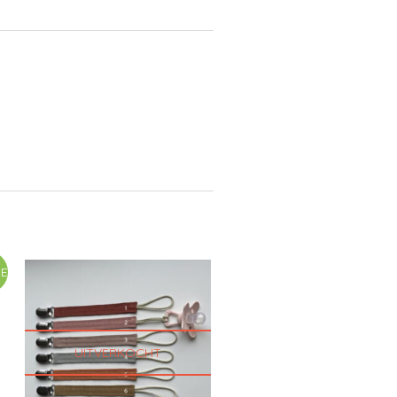
IE
!
UITVERKOCHT