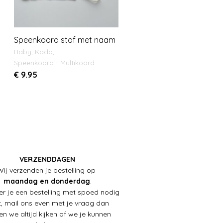
Speenkoord stof met naam
Baby
,
Kado
,
Speenkoord - Multikoord
€
9.95
VERZENDDAGEN
Wij verzenden je bestelling op
maandag en donderdag
.
r je een bestelling met spoed nodig
, mail ons even met je vraag dan
en we altijd kijken of we je kunnen