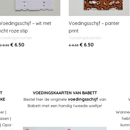
Voedingsschijf – wit met
Voedingsschijf – panter
licht roze stip
print
Voedingskaarten
Voedingskaarten
€
6.50
€
6.50
€
8.35
€
8.35
T
VOEDINGSKAARTEN VAN BABETT
LKE
Bestel hier de originele
voedingsschijf
van
Babett met een handig tweede wieltje!
er |
Wannee
Pasen |
hebt
 | Opa-
kunn