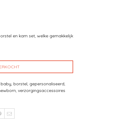
orstel en kam set, welke gemakkelijk
VERKOCHT
:
baby
,
borstel
,
gepersonaliseerd
,
newborn
,
verzorgingsaccessoires