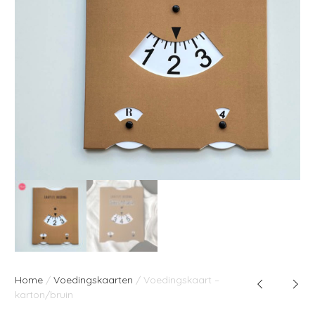
Home
/
Voedingskaarten
/ Voedingskaart –
karton/bruin