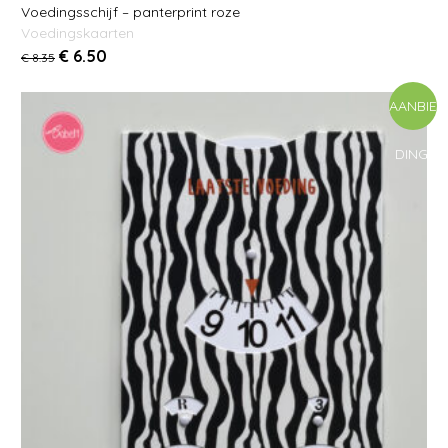
Voedingsschijf – panterprint roze
Voedingskaarten
€
6.50
€
8.35
AANBIE
DING!