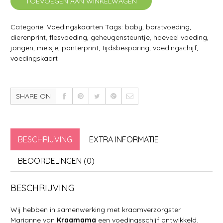
TOEVOEGEN AAN WINKELWAGEN
Categorie:
Voedingskaarten
Tags:
baby
,
borstvoeding
,
dierenprint
,
flesvoeding
,
geheugensteuntje
,
hoeveel voeding
,
jongen
,
meisje
,
panterprint
,
tijdsbesparing
,
voedingschijf
,
voedingskaart
SHARE ON
BESCHRIJVING
EXTRA INFORMATIE
BEOORDELINGEN (0)
BESCHRIJVING
Wij hebben in samenwerking met kraamverzorgster
Marianne van
Kraamama
een voedingsschijf ontwikkeld.