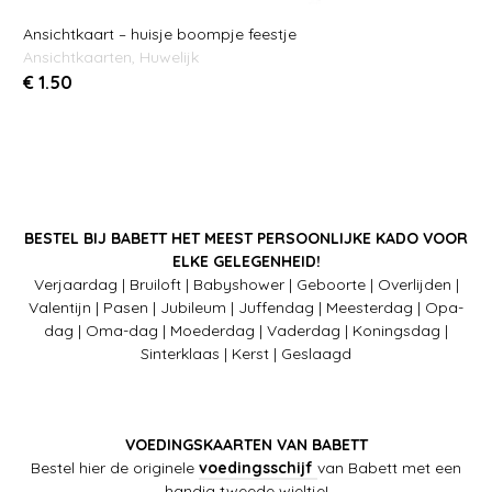
Ansichtkaart – huisje boompje feestje
Ansichtkaarten
,
Huwelijk
€
1.50
BESTEL BIJ BABETT HET MEEST PERSOONLIJKE KADO VOOR
ELKE GELEGENHEID!
Verjaardag | Bruiloft | Babyshower | Geboorte | Overlijden |
Valentijn | Pasen | Jubileum | Juffendag | Meesterdag | Opa-
dag | Oma-dag | Moederdag | Vaderdag | Koningsdag |
Sinterklaas | Kerst | Geslaagd
VOEDINGSKAARTEN VAN BABETT
Bestel hier de originele
voedingsschijf
van Babett met een
handig tweede wieltje!