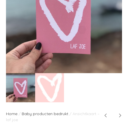
Home
/
Baby producten bedrukt
/ Ansichtkaart –
laf joe