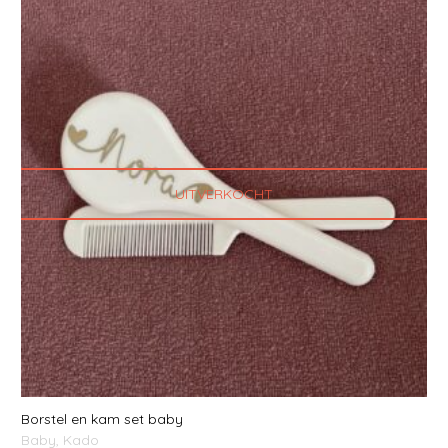
UITVERKOCHT
Borstel en kam set baby
Baby
,
Kado