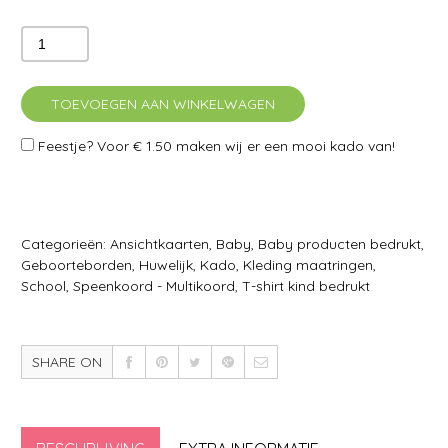
TOEVOEGEN AAN WINKELWAGEN
Feestje? Voor
€ 1.50
maken wij er een mooi kado van!
Categorieën:
Ansichtkaarten
,
Baby
,
Baby producten bedrukt
,
Geboorteborden
,
Huwelijk
,
Kado
,
Kleding maatringen
,
School
,
Speenkoord - Multikoord
,
T-shirt kind bedrukt
SHARE ON