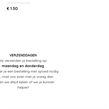
Ansichtkaarten
€
1.50
VERZENDDAGEN
Wij verzenden je bestelling op
maandag en donderdag
.
r je een bestelling met spoed nodig
, mail ons even met je vraag dan
en we altijd kijken of we je kunnen
helpen!