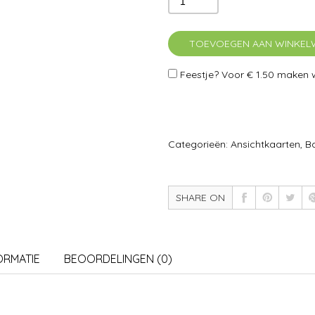
TOEVOEGEN AAN WINKE
Feestje? Voor
€ 1.50
maken wi
Categorieën:
Ansichtkaarten
,
B
SHARE ON
ORMATIE
BEOORDELINGEN (0)