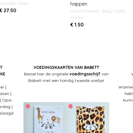
Huwelijk
,
Kado
happen
€
27.50
Ansichtkaarten
,
Baby
,
Kado
,
School
€
1.50
T
VOEDINGSKAARTEN VAN BABETT
LKE
Bestel hier de originele
voedingsschijf
van
Babett met een handig tweede wieltje!
er |
Wannee
Pasen |
hebt
 | Opa-
kunn
rdag |
eslaagd