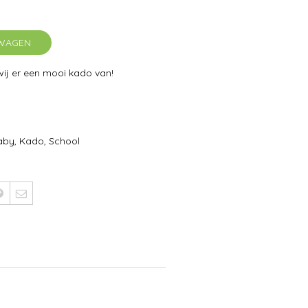
LWAGEN
j er een mooi kado van!
aby
,
Kado
,
School