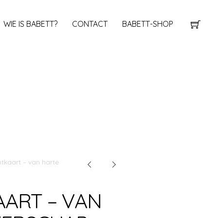
WIE IS BABETT?
CONTACT
BABETT-SHOP
tkaart – van harte
ART – VAN